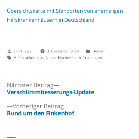
Übersichtskarte mit Standorten von ehemaligen
Hilfskrankenhäusern in Deutschland
Veröffentlicht
Veröffentlicht
Erik Burger
3. Dezember 2009
Bunker
von
Schlagwörter:
unter
Hilfskrankenhaus
,
Neckarbischofsheim
,
Trossingen
Nächster
Nächster Beitrag
Beitrag:
Verschlimmbesserungs-Update
Beitragsnavigation
Vorheriger
Vorheriger Beitrag
Beitrag:
Rund um den Finkenhof