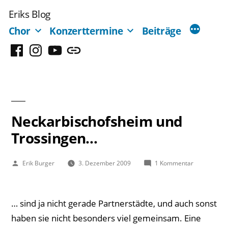
Zum
Eriks Blog
Inhalt
Chor
Konzerttermine
Beiträge
springen
Facebook
Instagram
YouTube
Mastodon
Neckarbischofsheim und
Trossingen…
Veröffentlicht
zu
Erik Burger
3. Dezember 2009
1 Kommentar
von
Neckarbisc
und
Trossingen
… sind ja nicht gerade Partnerstädte, und auch sonst
haben sie nicht besonders viel gemeinsam. Eine