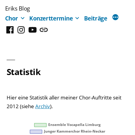
Zum
Eriks Blog
Inhalt
Chor
Konzerttermine
Beiträge
springen
Facebook
Instagram
YouTube
Mastodon
Statistik
Hier eine Statistik aller meiner Chor-Auftritte seit
2012 (siehe
Archiv
).