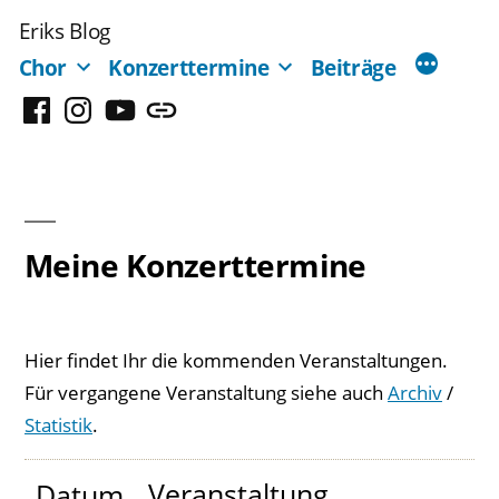
Zum
Eriks Blog
Inhalt
Chor
Konzerttermine
Beiträge
springen
Facebook
Instagram
YouTube
Mastodon
Meine Konzerttermine
Hier findet Ihr die kommenden Veranstaltungen.
Für vergangene Veranstaltung siehe auch
Archiv
/
Statistik
.
Veranstaltung
Datum