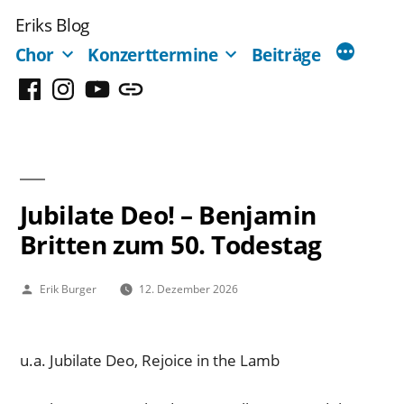
Zum
Eriks Blog
Inhalt
Chor
Konzerttermine
Beiträge
springen
Facebook
Instagram
YouTube
Mastodon
Jubilate Deo! – Benjamin
Britten zum 50. Todestag
Veröffentlicht
Erik Burger
12. Dezember 2026
von
u.a. Jubilate Deo, Rejoice in the Lamb