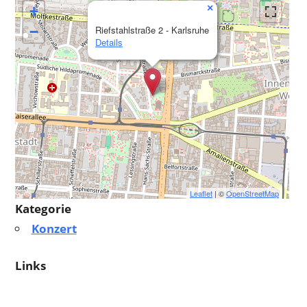
×
+
−
Riefstahlstraße 2 - Karlsruhe
Details
Leaflet
| ©
OpenStreetMap
Kategorie
Konzert
Links