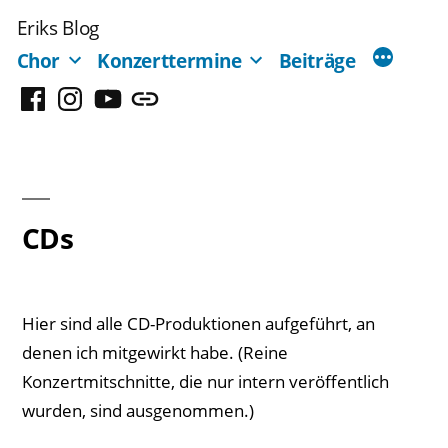
Zum
Eriks Blog
Inhalt
Chor
Konzerttermine
Beiträge
springen
Facebook
Instagram
YouTube
Mastodon
CDs
Hier sind alle CD-Produktionen aufgeführt, an
denen ich mitgewirkt habe. (Reine
Konzertmitschnitte, die nur intern veröffentlich
wurden, sind ausgenommen.)