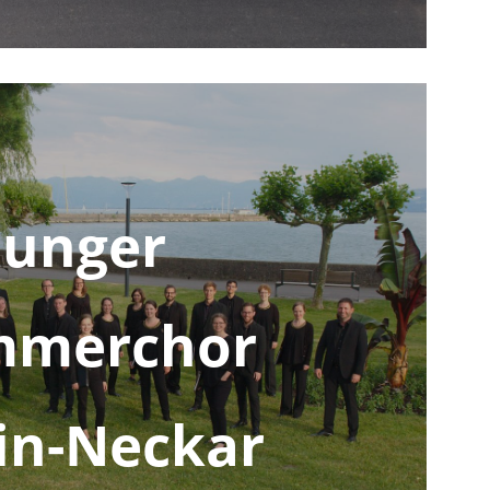
Junger
mmerchor
in-Neckar