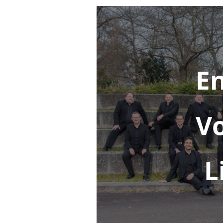
E
Vo
L