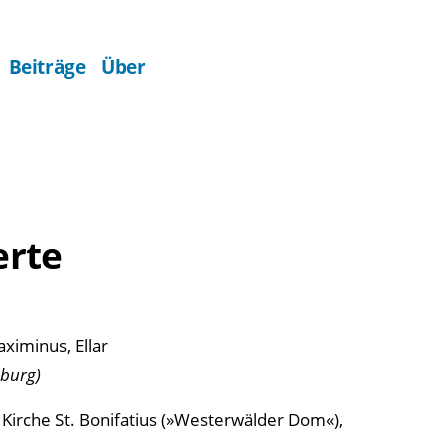
Beiträge
Über
erte
aximinus, Ellar
mburg)
 Kirche St. Bonifatius (»Westerwälder Dom«),