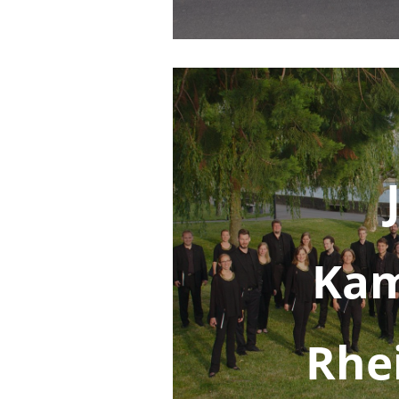
Ka
Rhe