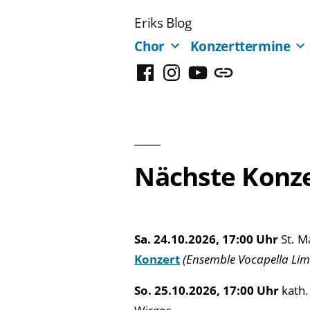
Zum
Eriks Blog
Inhalt
Chor
Konzerttermine
springen
Facebook
Instagram
YouTube
Mastodon
Nächste Konz
Sa. 24.10.2026, 17:00 Uhr
St. M
Konzert
(Ensemble Vocapella Li
So. 25.10.2026, 17:00 Uhr
kath.