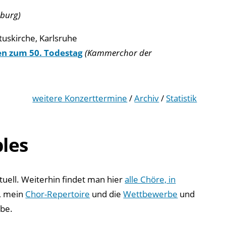
mburg)
tuskirche, Karlsruhe
ten zum 50. Todestag
(Kammerchor der
weitere Konzerttermine
/
Archiv
/
Statistik
les
tuell. Weiterhin findet man hier
alle Chöre, in
, mein
Chor-Repertoire
und die
Wettbewerbe
und
abe.