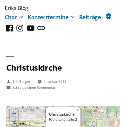
Zum
Eriks Blog
Inhalt
Chor
Konzerttermine
Beiträge
springen
Facebook
Instagram
YouTube
Mastodon
Christuskirche
Veröffentlicht
Erik Burger
9. Januar 2012
von
zu
Schreibe einen Kommentar
Christuskirche
×
+
Christuskirche
Riefstahlstraße 2
−