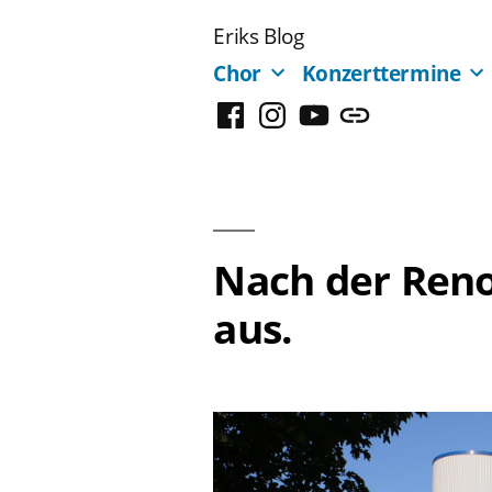
Zum
Eriks Blog
Inhalt
Chor
Konzerttermine
springen
Facebook
Instagram
YouTube
Mastodon
Nach der Reno
aus.