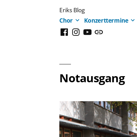
Zum
Eriks Blog
Inhalt
Chor
Konzerttermine
springen
Facebook
Instagram
YouTube
Mastodon
Notausgang