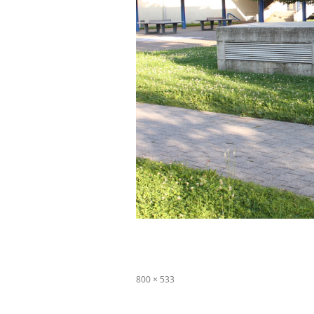
Originalgröße
800 × 533