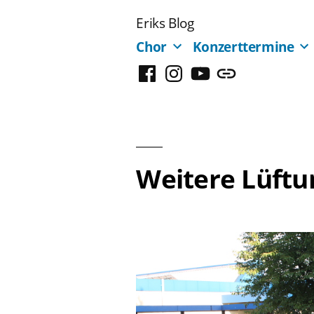
Zum
Eriks Blog
Inhalt
Chor
Konzerttermine
springen
Facebook
Instagram
YouTube
Mastodon
Weitere Lüftu