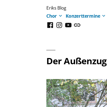
Zum
Eriks Blog
Inhalt
Chor
Konzerttermine
springen
Facebook
Instagram
YouTube
Mastodon
Der Außenzuga