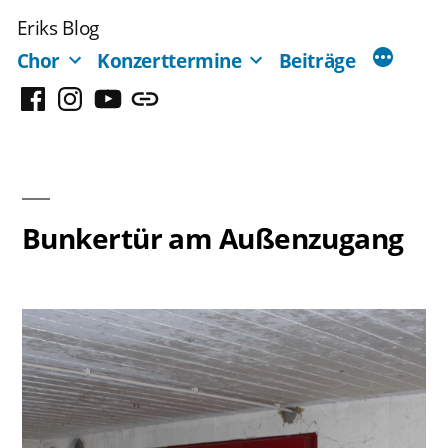
Zum
Eriks Blog
Inhalt
Chor
Konzerttermine
Beiträge
springen
Facebook
Instagram
YouTube
Mastodon
Bunkertür am Außenzugang