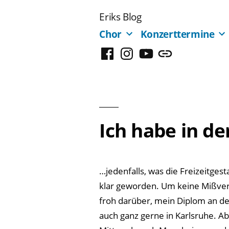
Zum
Eriks Blog
Inhalt
Chor
Konzerttermine
springen
Facebook
Instagram
YouTube
Mastodon
Ich habe in de
…jedenfalls, was die Freizeitges
klar geworden. Um keine Mißver
froh darüber, mein Diplom an d
auch ganz gerne in Karlsruhe. A