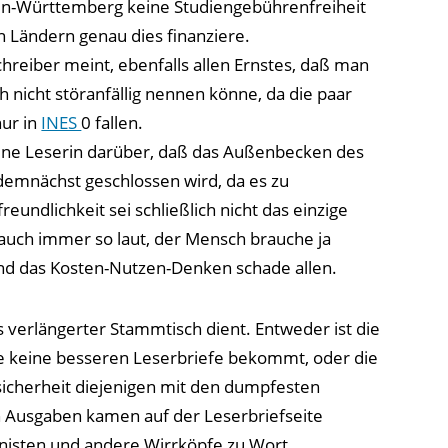
en-Württemberg keine Studiengebührenfreiheit
en Ländern genau dies finanziere.
hreiber meint, ebenfalls allen Ernstes, daß man
 nicht störanfällig nennen könne, da die paar
nur in
INES
0 fallen.
eine Leserin darüber, daß das Außenbecken des
emnächst geschlossen wird, da es zu
eundlichkeit sei schließlich nicht das einzige
a auch immer so laut, der Mensch brauche ja
und das Kosten-Nutzen-Denken schade allen.
ls verlängerter Stammtisch dient. Entweder ist die
ie keine besseren Leserbriefe bekommt, oder die
sicherheit diejenigen mit den dumpfesten
 Ausgaben kamen auf der Leserbriefseite
nisten und andere Wirrköpfe zu Wort.