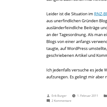
Leider ist die Situation im
RNZ-B
aus unerfindlichen Gründen Blog
ausländerfeindliche Beiträge u
an der Tagesordnung. Als man ei
Blogs von einer anfangs verwend
taugte, auf WordPress umstellte, 
geschriebenen Artikel und Komme
Ich jedenfalls versuche es jede 
aufzuregen. Es gelingt mir aber n
Veröffentlicht
Erik Burger
1. Februar 2011
von
zu
2 Kommentare
Warum