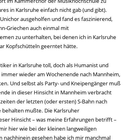
rt im Kammerchor der Musikhochschule zu
res in Karlsruhe einfach nicht gab (und gibt).
Unichor ausgeholfen und fand es faszinierend,
hn-Griechen auch einmal mit
emen zu unterhalten, bei denen ich in Karlsruhe
r Kopfschütteln geerntet hätte.
atiker in Karlsruhe toll, doch als Humanist und
och immer wieder am Wochenende nach Mannheim,
ken. Und selbst als Party- und Kneipengänger muß
bende in dieser Hinsicht in Mannheim verbracht
szeiten der letzten (oder ersten) S-Bahn nach
 behalten mußte. Die Karlsruher
ser Hinsicht – was meine Erfahrungen betrifft –
mir hier wie bei der kleinen langweiligen
m nachhinein gesehen habe ich mir manchmal