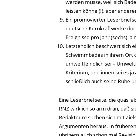
werden müsse, weil sich Bad
leisten könne (!), aber ander
Ein promovierter Leserbriefsc
deutsche Kernkraftwerke doch
Ereignisse pro Jahr (sechs) ja 
Letztendlich beschwert sich 
Schwimmbades in ihrem Ort d
umweltfeindlich sei – Umweltfr
Kriterium, und innen sei es j
schließlich auch seine Ruhe 
Eine Leserbriefseite, die quasi a
RNZ wirklich so arm dran, daß s
Redakteure suchen sich mit Ziel
Argumenten heraus. In früheren
übrigens auch schon mal Revisio