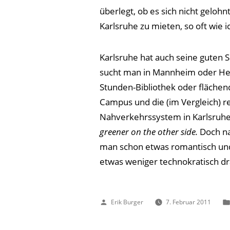
überlegt, ob es sich nicht geloh
Karlsruhe zu mieten, so oft wie 
Karlsruhe hat auch seine guten 
sucht man in Mannheim oder Hei
Stunden-Bibliothek oder fläc
Campus und die (im Vergleich) r
Nahverkehrssystem in Karlsruhe
greener on the other side.
Doch n
man schon etwas romantisch und 
etwas weniger technokratisch dra
Veröffentlicht
Erik Burger
7. Februar 2011
von