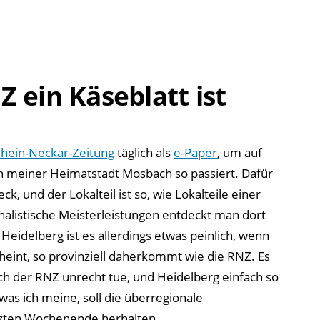
in
der
falschen
Stadt
studiert
 ein Käseblatt ist
hein-Neckar-Zeitung
täglich als
e-Paper
, um auf
n meiner Heimatstadt Mosbach so passiert. Dafür
ck, und der Lokalteil ist so, wie Lokalteile einer
nalistische Meisterleistungen entdeckt man dort
 Heidelberg ist es allerdings etwas peinlich, wenn
scheint, so provinziell daherkommt wie die RNZ. Es
ich der RNZ unrecht tue, und Heidelberg einfach so
, was ich meine, soll die überregionale
tzten Wochenende herhalten.