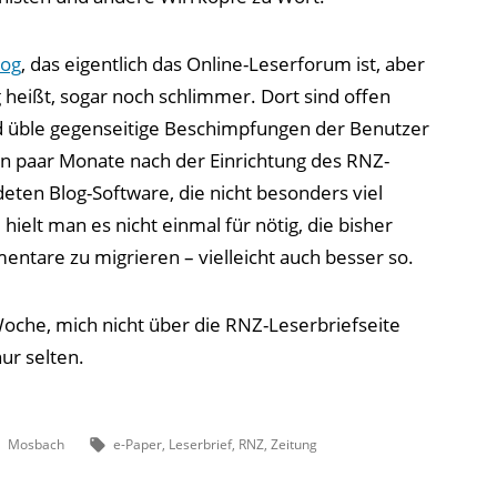
log
, das eigentlich das Online-Leserforum ist, aber
 heißt, sogar noch schlimmer. Dort sind offen
nd üble gegenseitige Beschimpfungen der Benutzer
n paar Monate nach der Einrichtung des RNZ-
eten Blog-Software, die nicht besonders viel
hielt man es nicht einmal für nötig, die bisher
ntare zu migrieren – vielleicht auch besser so.
Woche, mich nicht über die RNZ-Leserbriefseite
ur selten.
Veröffentlicht
Schlagwörter:
Mosbach
e-Paper
,
Leserbrief
,
RNZ
,
Zeitung
unter