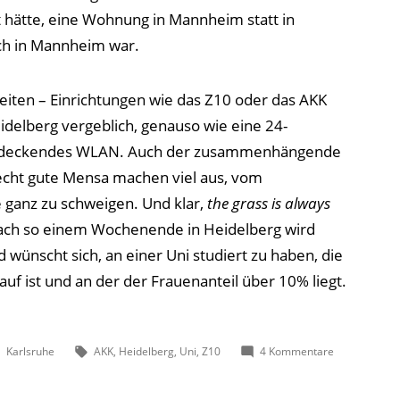
nt hätte, eine Wohnung in Mannheim statt in
ich in Mannheim war.
Seiten – Einrichtungen wie das Z10 oder das AKK
delberg vergeblich, genauso wie eine 24-
hendeckendes WLAN. Auch der zusammenhängende
echt gute Mensa machen viel aus, vom
 ganz zu schweigen. Und klar,
the grass is always
ach so einem Wochenende in Heidelberg wird
wünscht sich, an einer Uni studiert zu haben, die
uf ist und an der der Frauenanteil über 10% liegt.
Veröffentlicht
Schlagwörter:
zu
Karlsruhe
AKK
,
Heidelberg
,
Uni
,
Z10
4 Kommentare
unter
Ich
habe