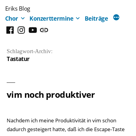
Zum
Eriks Blog
Inhalt
Chor
Konzerttermine
Beiträge
springen
Facebook
Instagram
YouTube
Mastodon
Schlagwort-Archiv:
Tastatur
vim noch produktiver
Nachdem ich meine Produktivität in vim schon
dadurch gesteigert hatte, daß ich die Escape-Taste