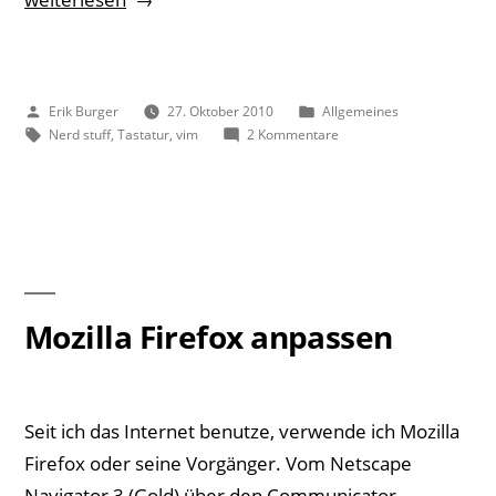
just
tripled
my
Veröffentlicht
Veröffentlicht
Erik Burger
27. Oktober 2010
Allgemeines
productivity“
von
Schlagwörter:
unter
zu
Nerd stuff
,
Tastatur
,
vim
2 Kommentare
I
just
tripled
my
productivity
Mozilla Firefox anpassen
Seit ich das Internet benutze, verwende ich Mozilla
Firefox oder seine Vorgänger. Vom Netscape
Navigator 3 (Gold) über den Communicator,