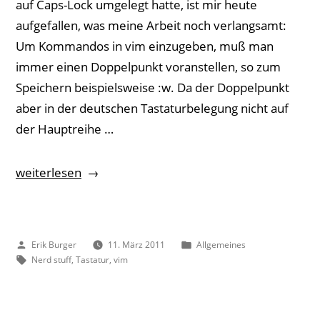
auf Caps-Lock umgelegt hatte, ist mir heute
aufgefallen, was meine Arbeit noch verlangsamt:
Um Kommandos in vim einzugeben, muß man
immer einen Doppelpunkt voranstellen, so zum
Speichern beispielsweise :w. Da der Doppelpunkt
aber in der deutschen Tastaturbelegung nicht auf
der Hauptreihe …
„vim
weiterlesen
noch
produktiver“
Veröffentlicht
Veröffentlicht
Erik Burger
11. März 2011
Allgemeines
von
Schlagwörter:
unter
Nerd stuff
,
Tastatur
,
vim