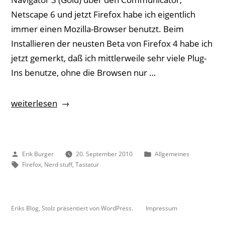
Netscape 6 und jetzt Firefox habe ich eigentlich
immer einen Mozilla-Browser benutzt. Beim
Installieren der neusten Beta von Firefox 4 habe ich
jetzt gemerkt, daß ich mittlerweile sehr viele Plug-
Ins benutze, ohne die Browsen nur …
„Mozilla
weiterlesen
Firefox
anpassen“
Veröffentlicht
Veröffentlicht
Erik Burger
20. September 2010
Allgemeines
von
Schlagwörter:
unter
Firefox
,
Nerd stuff
,
Tastatur
Eriks Blog
,
Stolz präsentiert von WordPress.
Impressum