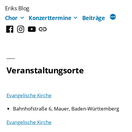
Zum
Eriks Blog
Inhalt
Chor
Konzerttermine
Beiträge
springen
Facebook
Instagram
YouTube
Mastodon
Veranstaltungsorte
Evangelische Kirche
Bahnhofstraße 6, Mauer, Baden-Württemberg
Evangelische Kirche