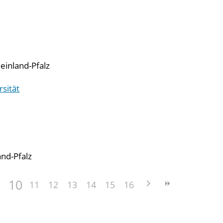
einland-Pfalz
sität
and-Pfalz
10
11
12
13
14
15
16