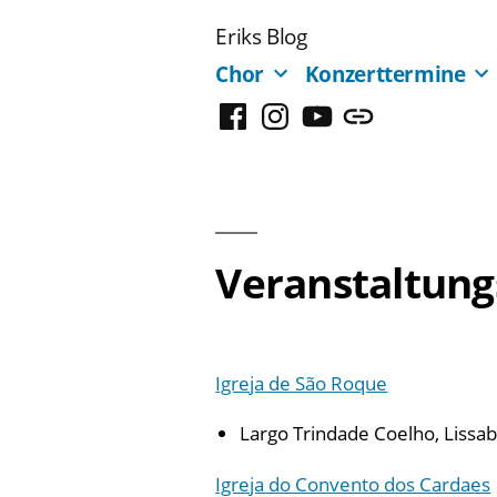
Zum
Eriks Blog
Inhalt
Chor
Konzerttermine
springen
Facebook
Instagram
YouTube
Mastodon
Veranstaltung
Igreja de São Roque
Largo Trindade Coelho, Lissa
Igreja do Convento dos Cardaes