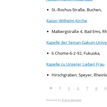
St.-Rochus-Straße, Buchen,
Kaiser-Wilhelm-Kirche
Malbergstraße 4, Bad Ems, Rh
Kapelle der Seinan-Gakuin-Univer
6 Chome-6-2-92, Fukuoka,
Kapelle zu Unserer Lieben Frau
Hirschgraben, Speyer, Rheinl
5
6
7
8
9
Powered by
Events Manager