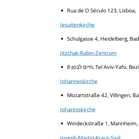
Rua de O Século 123, Lisboa,
Jesuitenkirche
Schulgasse 4, Heidelberg, B
Jitzchak-Rabin-Zentrum
חיים לבנון 8, Tel Aviv-Yafo,
Johanneskirche
Mozartstraße 42, Villingen,
Johanniskirche
Windeckstraße 1, Mannheim
Joseph-Martin-Kraus-Saal