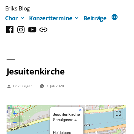
Zum
Eriks Blog
Inhalt
Chor
Konzerttermine
Beiträge
springen
Facebook
Instagram
YouTube
Mastodon
Jesuitenkirche
Veröffentlicht
Erik Burger
3. Juli 2020
von
×
+
Jesuitenkirche
Schulgasse 4
−
Heidelberg