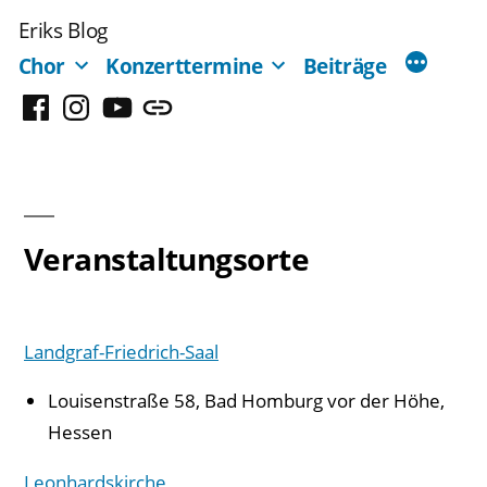
Zum
Eriks Blog
Inhalt
Chor
Konzerttermine
Beiträge
springen
Facebook
Instagram
YouTube
Mastodon
Veranstaltungsorte
Landgraf-Friedrich-Saal
Louisenstraße 58, Bad Homburg vor der Höhe,
Hessen
Leonhardskirche