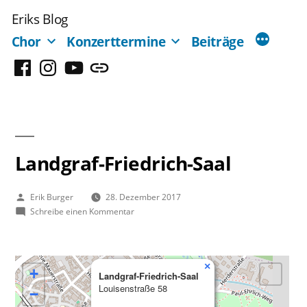
Zum
Eriks Blog
Inhalt
Chor
Konzerttermine
Beiträge
springen
Facebook
Instagram
YouTube
Mastodon
Landgraf-Friedrich-Saal
Veröffentlicht
Erik Burger
28. Dezember 2017
von
zu
Schreibe einen Kommentar
Landgraf-
Friedrich-
Saal
×
+
Landgraf-Friedrich-Saal
Louisenstraße 58
−