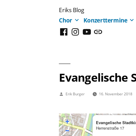
Zum
Eriks Blog
Inhalt
Chor
Konzerttermine
springen
Facebook
Instagram
YouTube
Mastodon
Evangelische 
Veröffentlicht
Erik Burger
16. November 2018
von
+
Evangelische Stadtki
Herrenstraße 17
−