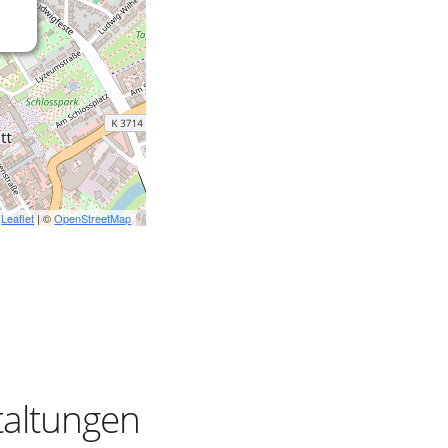
Leaflet
| ©
OpenStreetMap
taltungen