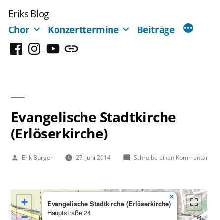
Zum
Eriks Blog
Inhalt
Chor
Konzerttermine
Beiträge
springen
Facebook
Instagram
YouTube
Mastodon
Evangelische Stadtkirche
(Erlöserkirche)
Veröffentlicht
zu
Erik Burger
27. Juni 2014
Schreibe einen Kommentar
von
Evan
Stad
(Erl
×
+
Evangelische Stadtkirche (Erlöserkirche)
Hauptstraße 24
−