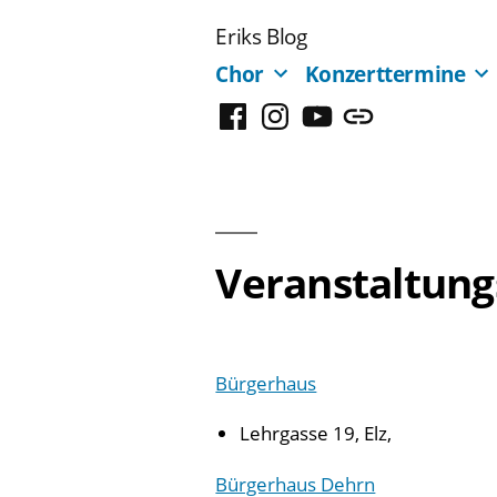
Zum
Eriks Blog
Inhalt
Chor
Konzerttermine
springen
Facebook
Instagram
YouTube
Mastodon
Veranstaltung
Bürgerhaus
Lehrgasse 19, Elz,
Bürgerhaus Dehrn