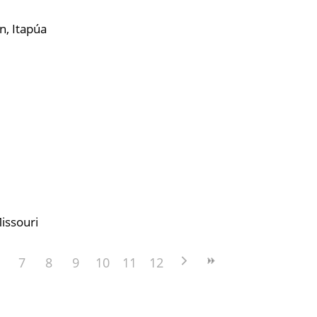
n, Itapúa
Missouri
7
8
9
10
11
12