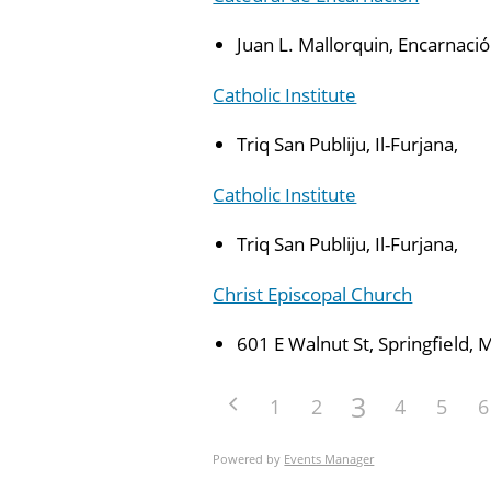
Juan L. Mallorquin, Encarnació
Catholic Institute
Triq San Publiju, Il-Furjana,
Catholic Institute
Triq San Publiju, Il-Furjana,
Christ Episcopal Church
601 E Walnut St, Springfield, 
3
1
2
4
5
6
Powered by
Events Manager