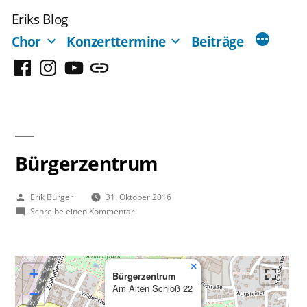
Zum
Eriks Blog
Inhalt
Chor
Konzerttermine
Beiträge
springen
Facebook
Instagram
YouTube
Mastodon
Bürgerzentrum
Veröffentlicht
Erik Burger
31. Oktober 2016
von
zu
Schreibe einen Kommentar
Bürgerzentrum
×
+
Bürgerzentrum
Am Alten Schloß 22
−