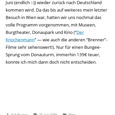
Juni (endlich :-)) wieder zurück nach Deutschland
kommen wird. Da das bis auf weiteres mein letzter
Besuch in Wien war, hatten wir uns nochmal das
volle Programm vorgenommen, mit Museen,
Burgtheater, Donaupark und Kino (“
Der
Knochenmann
” — wie auch die anderen “Brenner”-
Filme sehr sehenswert!). Nur für einen Bungee-
Sprung vom Donauturm, immerhin 139€ teuer,
konnte ich mich dann doch nicht entscheiden.
Veröffentlicht
Veröffentlicht
Erik Burger
20. Juni 2009
Wien