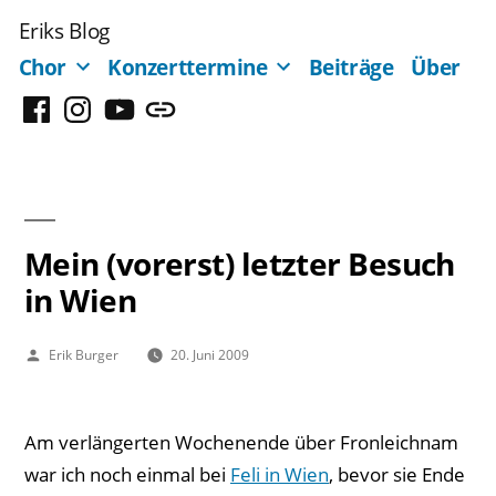
Zum
Eriks Blog
Inhalt
Chor
Konzerttermine
Beiträge
Über
springen
Facebook
Instagram
YouTube
Mastodon
Mein (vorerst) letzter Besuch
in Wien
Veröffentlicht
Erik Burger
20. Juni 2009
von
Am verlängerten Wochenende über Fronleichnam
war ich noch einmal bei
Feli in Wien
, bevor sie Ende