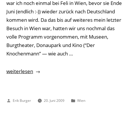
war ich noch einmal bei Feli in Wien, bevor sie Ende
Juni (endlich :-)) wieder zurück nach Deutschland
kommen wird. Da das bis auf weiteres mein letzter
Besuch in Wien war, hatten wir uns nochmal das
volle Programm vorgenommen, mit Museen,
Burgtheater, Donaupark und Kino (“Der
Knochenmann” — wie auch …
„Mein
weiterlesen
(vorerst)
letzter
Besuch
Veröffentlicht
Veröffentlicht
Erik Burger
20. Juni 2009
Wien
in
von
unter
Wien“