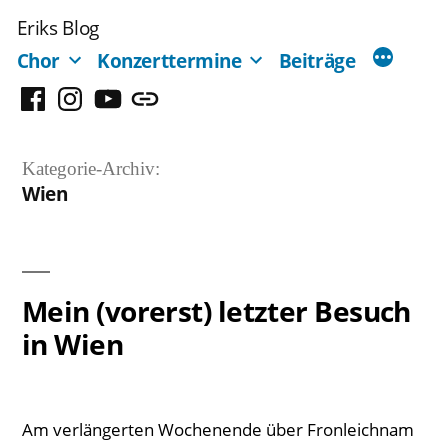
Zum
Eriks Blog
Inhalt
Chor
Konzerttermine
Beiträge
springen
Facebook
Instagram
YouTube
Mastodon
Kategorie-Archiv:
Wien
Mein (vorerst) letzter Besuch
in Wien
Am verlängerten Wochenende über Fronleichnam