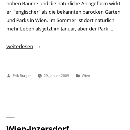
hohen Bäume und die natürliche Anlageform wirkt
er “englischer” als die bekannten barocken Gärten
und Parks in Wien. Im Sommer ist dort natürlich
mehr Leben als jetzt im Januar, aber der Park …
„Im
weiterlesen
Türkenschanzpark“
Veröffentlicht
Veröffentlicht
Erik Burger
29. Januar 2009
Wien
von
unter
Wien-Inzersdorf