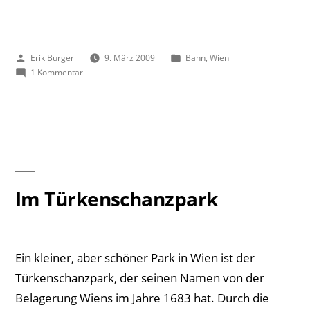
vs.
oebb.at“
Veröffentlicht
Veröffentlicht
Erik Burger
9. März 2009
Bahn
,
Wien
von
zu
unter
1 Kommentar
bahn.de
vs.
oebb.at
Im Türkenschanzpark
Ein kleiner, aber schöner Park in Wien ist der
Türkenschanzpark, der seinen Namen von der
Belagerung Wiens im Jahre 1683 hat. Durch die