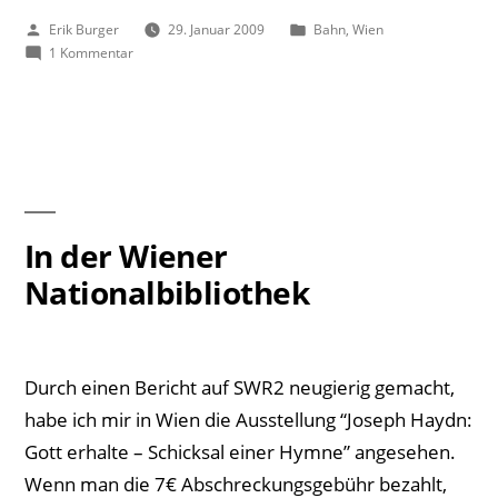
Veröffentlicht
Veröffentlicht
Erik Burger
29. Januar 2009
Bahn
,
Wien
von
zu
unter
1 Kommentar
Wien-
Inzersdorf
In der Wiener
Nationalbibliothek
Durch einen Bericht auf SWR2 neugierig gemacht,
habe ich mir in Wien die Ausstellung “Joseph Haydn:
Gott erhalte – Schicksal einer Hymne” angesehen.
Wenn man die 7€ Abschreckungsgebühr bezahlt,