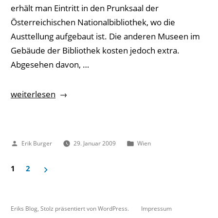
erhält man Eintritt in den Prunksaal der
Österreichischen Nationalbibliothek, wo die
Austtellung aufgebaut ist. Die anderen Museen im
Gebäude der Bibliothek kosten jedoch extra.
Abgesehen davon, …
„In
weiterlesen
der
Wiener
Nationalbibliothek“
Veröffentlicht
Veröffentlicht
Erik Burger
29. Januar 2009
Wien
von
unter
1
2
Seitennummerierung
der
Eriks Blog
,
Stolz präsentiert von WordPress.
Impressum