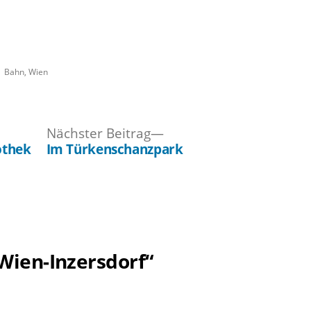
Veröffentlicht
Bahn
,
Wien
unter
ger
Nächster
Nächster Beitrag
Beitrag:
othek
Im Türkenschanzpark
Wien-Inzersdorf“