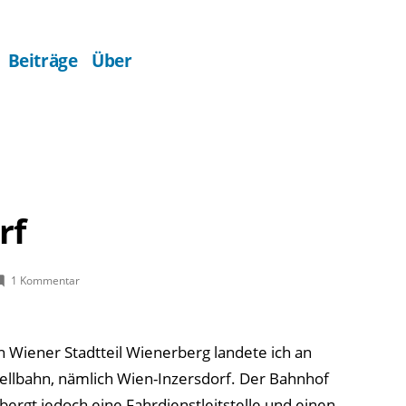
Beiträge
Über
rf
zu
1 Kommentar
Wien-
Inzersdorf
 Wiener Stadtteil Wienerberg landete ich an
llbahn, nämlich Wien-Inzersdorf. Der Bahnhof
bergt jedoch eine Fahrdienstleitstelle und einen