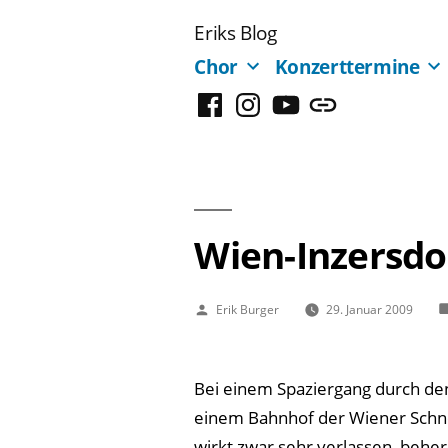
Zum
Eriks Blog
Inhalt
Chor
Konzerttermine
springen
Facebook
Instagram
YouTube
Mastodon
Wien-Inzersdo
Veröffentlicht
Erik Burger
29. Januar 2009
von
Bei einem Spaziergang durch den
einem Bahnhof der Wiener Schne
wirkt zwar sehr verlassen, beher