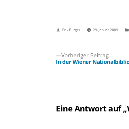
Veröffentlicht
Erik Burger
29. Januar 2009
von
Vorheri
Vorheriger Beitrag
Beitrag:
In der Wiener Nationalbibli
Beitragsnavigation
Eine Antwort auf „