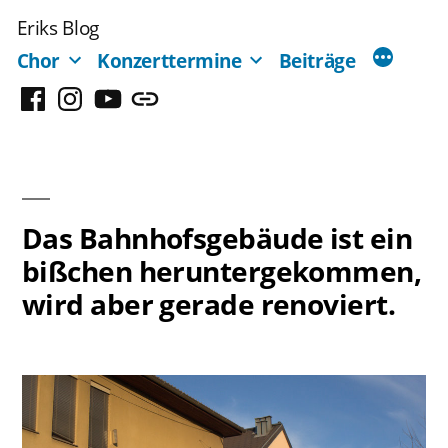
Zum
Eriks Blog
Inhalt
Chor
Konzerttermine
Beiträge
springen
Facebook
Instagram
YouTube
Mastodon
Das Bahnhofsgebäude ist ein
bißchen heruntergekommen,
wird aber gerade renoviert.