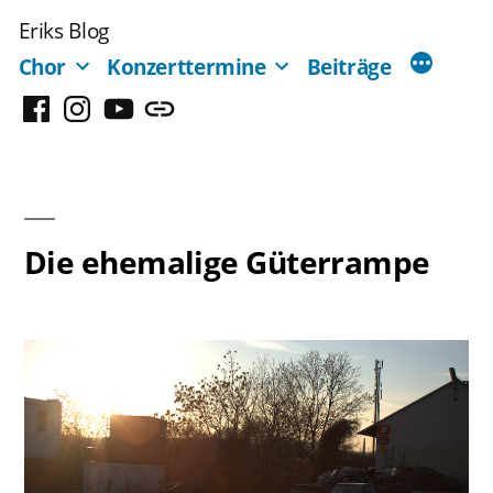
Zum
Eriks Blog
Inhalt
Chor
Konzerttermine
Beiträge
springen
Facebook
Instagram
YouTube
Mastodon
Die ehemalige Güterrampe