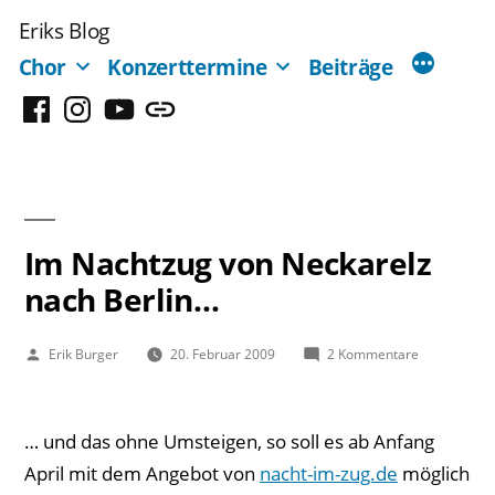
Zum
Eriks Blog
Inhalt
Chor
Konzerttermine
Beiträge
springen
Facebook
Instagram
YouTube
Mastodon
Im Nachtzug von Neckarelz
nach Berlin…
Veröffentlicht
zu
Erik Burger
20. Februar 2009
2 Kommentare
von
Im
Nachtzug
von
… und das ohne Umsteigen, so soll es ab Anfang
Neckarelz
nach
April mit dem Angebot von
nacht-im-zug.de
möglich
Berlin…