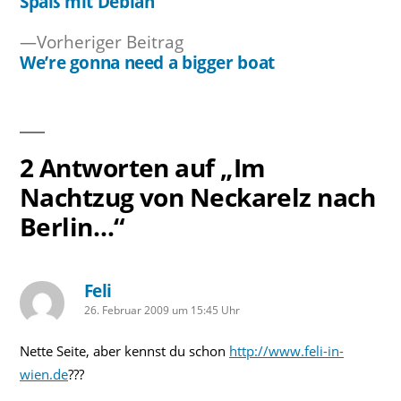
Beitrag:
Spaß mit Debian
Beitragsnavigation
Vorheriger
Vorheriger Beitrag
Beitrag:
We’re gonna need a bigger boat
2 Antworten auf „Im
Nachtzug von Neckarelz nach
Berlin…“
Feli
schreibt:
26. Februar 2009 um 15:45 Uhr
Nette Seite, aber kennst du schon
http://www.feli-in-
wien.de
???