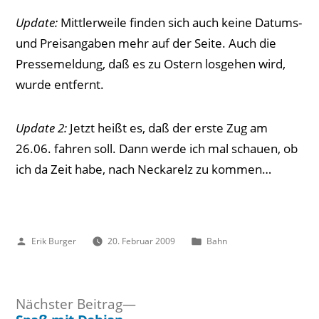
Update:
Mittlerweile finden sich auch keine Datums-
und Preisangaben mehr auf der Seite. Auch die
Pressemeldung, daß es zu Ostern losgehen wird,
wurde entfernt.
Update 2:
Jetzt heißt es, daß der erste Zug am
26.06. fahren soll. Dann werde ich mal schauen, ob
ich da Zeit habe, nach Neckarelz zu kommen…
Veröffentlicht
Veröffentlicht
Erik Burger
20. Februar 2009
Bahn
von
unter
Nächster
Nächster Beitrag