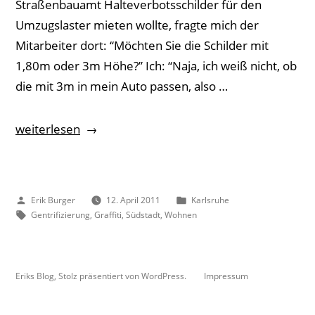
Straßenbauamt Halteverbotsschilder für den
Umzugslaster mieten wollte, fragte mich der
Mitarbeiter dort: “Möchten Sie die Schilder mit
1,80m oder 3m Höhe?” Ich: “Naja, ich weiß nicht, ob
die mit 3m in mein Auto passen, also …
„Summer
weiterlesen
in
the
Südstadt“
Veröffentlicht
Veröffentlicht
Erik Burger
12. April 2011
Karlsruhe
von
Schlagwörter:
unter
Gentrifizierung
,
Graffiti
,
Südstadt
,
Wohnen
Eriks Blog
,
Stolz präsentiert von WordPress.
Impressum