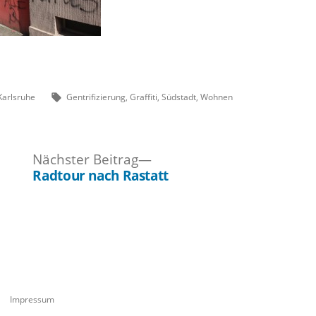
Veröffentlicht
Schlagwörter:
Karlsruhe
Gentrifizierung
,
Graffiti
,
Südstadt
,
Wohnen
unter
ger
Nächster
Nächster Beitrag
Beitrag:
Radtour nach Rastatt
Impressum