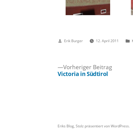
Veröffentlicht
Erik Burger
12. April 2011
von
Vorheri
Vorheriger Beitrag
Beitrag:
Victoria in Südtirol
Beitragsnavigation
Eriks Blog
,
Stolz präsentiert von WordPress.