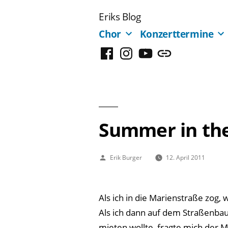
Zum
Eriks Blog
Inhalt
Chor
Konzerttermine
springen
Facebook
Instagram
YouTube
Mastodon
Summer in the
Veröffentlicht
Erik Burger
12. April 2011
von
Als ich in die Marienstraße zog, 
Als ich dann auf dem Straßenba
mieten wollte, fragte mich der Mi