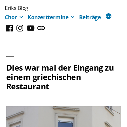
Zum
Eriks Blog
Inhalt
Chor
Konzerttermine
Beiträge
springen
Facebook
Instagram
YouTube
Mastodon
Dies war mal der Eingang zu
einem griechischen
Restaurant