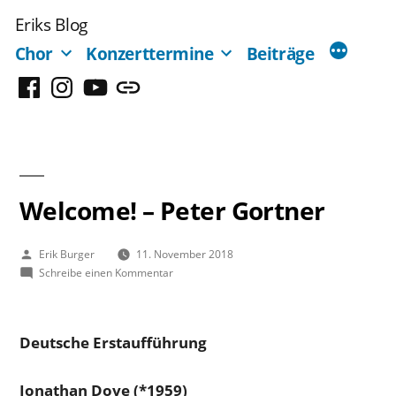
Zum
Eriks Blog
Inhalt
Chor
Konzerttermine
Beiträge
springen
Facebook
Instagram
YouTube
Mastodon
Welcome! – Peter Gortner
Veröffentlicht
Erik Burger
11. November 2018
von
zu
Schreibe einen Kommentar
Welcome!
–
Peter
Deutsche Erstaufführung
Gortner
Jonathan Dove (*1959)