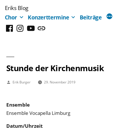
Zum
Eriks Blog
Inhalt
Chor
Konzerttermine
Beiträge
springen
Facebook
Instagram
YouTube
Mastodon
Stunde der Kirchenmusik
Veröffentlicht
Erik Burger
29. November 2019
von
Ensemble
Ensemble Vocapella Limburg
Datum/Uhrzeit