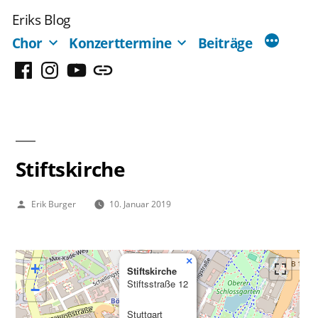
Zum
Eriks Blog
Inhalt
Chor
Konzerttermine
Beiträge
springen
Facebook
Instagram
YouTube
Mastodon
Stiftskirche
Veröffentlicht
Erik Burger
10. Januar 2019
von
×
+
Stiftskirche
Stiftsstraße 12
−
Stuttgart