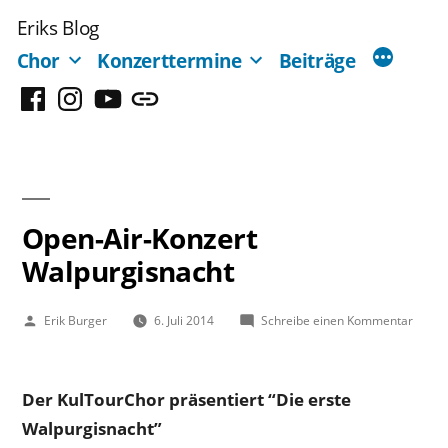
Zum
Eriks Blog
Inhalt
Chor
Konzerttermine
Beiträge
springen
Facebook
Instagram
YouTube
Mastodon
Open-Air-Konzert
Walpurgisnacht
Veröffentlicht
zu
Erik Burger
6. Juli 2014
Schreibe einen Kommentar
von
Open-
Air-
Konze
Der KulTourChor präsentiert “Die erste
Walpu
Walpurgisnacht”