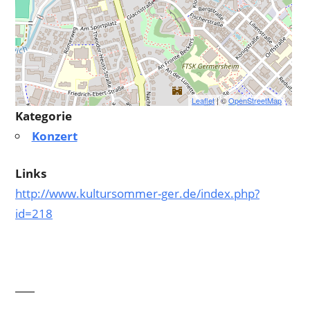
Leaflet
| ©
OpenStreetMap
Kategorie
Konzert
Links
http://www.kultursommer-ger.de/index.php?
id=218