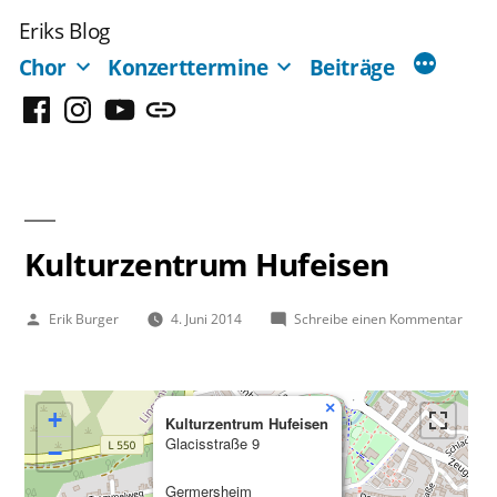
Zum
Eriks Blog
Inhalt
Chor
Konzerttermine
Beiträge
springen
Facebook
Instagram
YouTube
Mastodon
Kulturzentrum Hufeisen
Veröffentlicht
zu
Erik Burger
4. Juni 2014
Schreibe einen Kommentar
von
Kultu
Hufei
×
+
Kulturzentrum Hufeisen
Glacisstraße 9
−
Germersheim