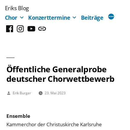
Zum
Eriks Blog
Inhalt
Chor
Konzerttermine
Beiträge
springen
Facebook
Instagram
YouTube
Mastodon
Öffentliche Generalprobe
deutscher Chorwettbewerb
Veröffentlicht
Erik Burger
23. Mai 2023
von
Ensemble
Kammerchor der Christuskirche Karlsruhe