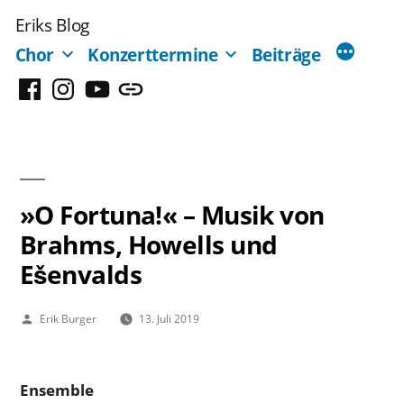
Zum
Eriks Blog
Inhalt
Chor
Konzerttermine
Beiträge
springen
Facebook
Instagram
YouTube
Mastodon
»O Fortuna!« – Musik von
Brahms, Howells und
Ešenvalds
Veröffentlicht
Erik Burger
13. Juli 2019
von
Ensemble