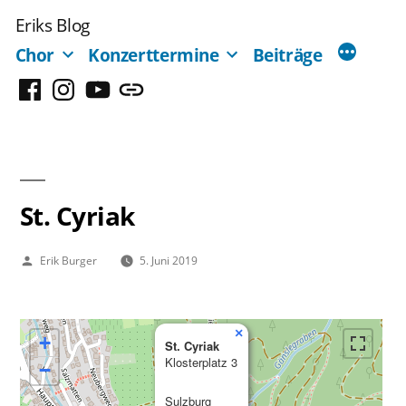
Zum
Eriks Blog
Inhalt
Chor
Konzerttermine
Beiträge
springen
Facebook
Instagram
YouTube
Mastodon
St. Cyriak
Veröffentlicht
Erik Burger
5. Juni 2019
von
×
+
St. Cyriak
Klosterplatz 3
−
Sulzburg