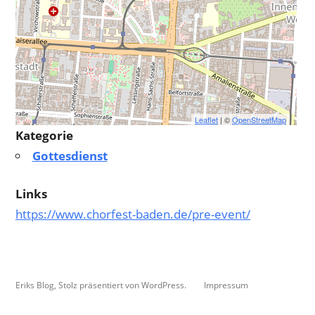
Leaflet
| ©
OpenStreetMap
Kategorie
Gottesdienst
Links
https://www.chorfest-baden.de/pre-event/
Eriks Blog
,
Stolz präsentiert von WordPress.
Impressum