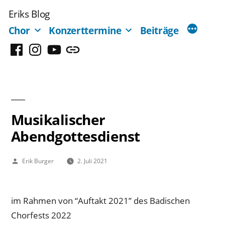
Zum
Eriks Blog
Inhalt
Chor
Konzerttermine
Beiträge
springen
Facebook
Instagram
YouTube
Mastodon
Musikalischer
Abendgottesdienst
Veröffentlicht
Erik Burger
2. Juli 2021
von
im Rahmen von “Auftakt 2021” des Badischen
Chorfests 2022