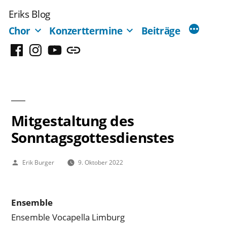
Zum
Eriks Blog
Inhalt
Chor
Konzerttermine
Beiträge
springen
Facebook
Instagram
YouTube
Mastodon
Mitgestaltung des
Sonntagsgottesdienstes
Veröffentlicht
Erik Burger
9. Oktober 2022
von
Ensemble
Ensemble Vocapella Limburg