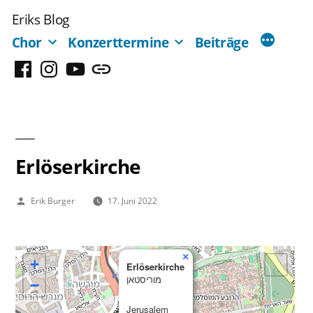
Zum
Eriks Blog
Inhalt
Chor
Konzerttermine
Beiträge
springen
Facebook
Instagram
YouTube
Mastodon
Erlöserkirche
Veröffentlicht
Erik Burger
17. Juni 2022
von
×
+
Erlöserkirche
מוריסטאן
−
Jerusalem