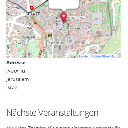
Leaflet
| ©
OpenStreetMap
Adresse
מוריסטאן
Jerusalem
Israel
Nächste Veranstaltungen
<li>Keine Termine für diesen Veranstaltungsort</li>