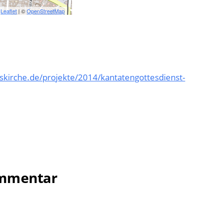
Leaflet
| ©
OpenStreetMap
kirche.de/projekte/2014/kantatengottesdienst-
ommentar