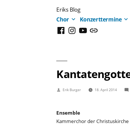
Zum
Eriks Blog
Inhalt
Chor
Konzerttermine
springen
Facebook
Instagram
YouTube
Mastodon
Kantatengotte
Veröffentlicht
Erik Burger
18. April 2014
von
Ensemble
Kammerchor der Christuskirche 