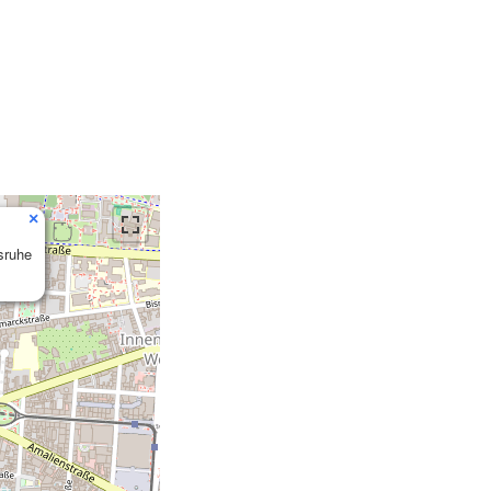
×
lsruhe