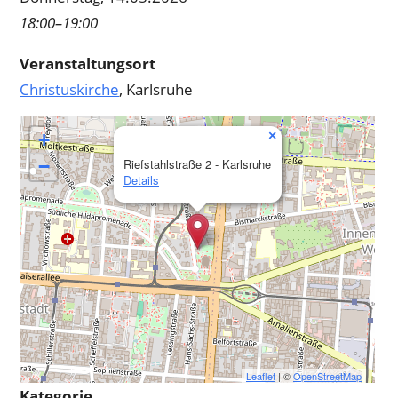
18:00–19:00
Veranstaltungsort
Christuskirche
, Karlsruhe
×
+
−
Riefstahlstraße 2 - Karlsruhe
Details
Leaflet
| ©
OpenStreetMap
Kategorie