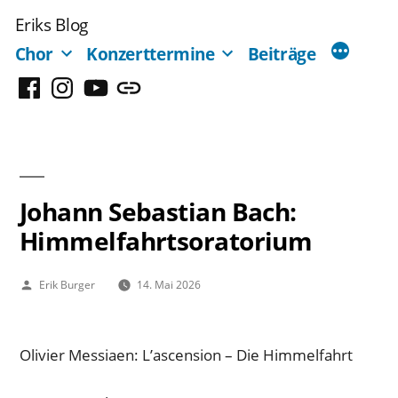
Zum
Eriks Blog
Inhalt
Chor
Konzerttermine
Beiträge
springen
Facebook
Instagram
YouTube
Mastodon
Johann Sebastian Bach:
Himmelfahrtsoratorium
Veröffentlicht
Erik Burger
14. Mai 2026
von
Olivier Messiaen: L’ascension – Die Himmelfahrt