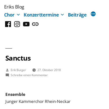
Zum
Eriks Blog
Inhalt
Chor
Konzerttermine
Beiträge
springen
Facebook
Instagram
YouTube
Mastodon
Sanctus
Veröffentlicht
Erik Burger
27. Oktober 2018
von
zu
Schreibe einen Kommentar
Sanctus
Ensemble
Junger Kammerchor Rhein-Neckar