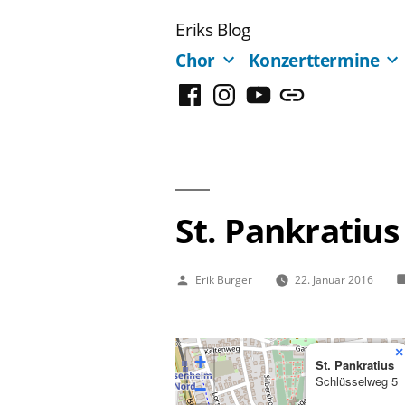
Zum
Eriks Blog
Inhalt
Chor
Konzerttermine
springen
Facebook
Instagram
YouTube
Mastodon
St. Pankratius
Veröffentlicht
Erik Burger
22. Januar 2016
von
×
+
St. Pankratius
Schlüsselweg 5
−