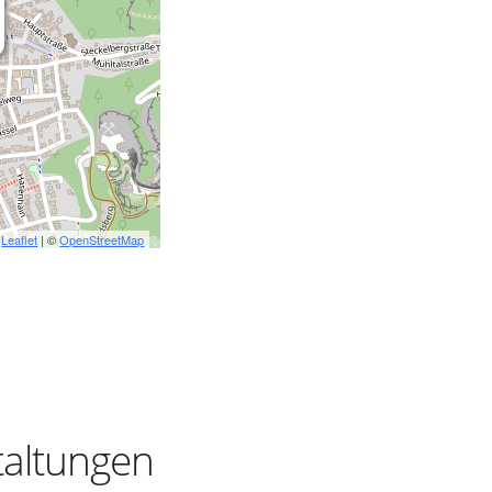
Leaflet
| ©
OpenStreetMap
taltungen