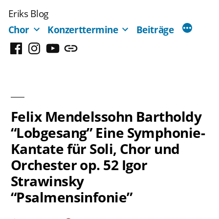
Zum
Eriks Blog
Inhalt
Chor
Konzerttermine
Beiträge
springen
Facebook
Instagram
YouTube
Mastodon
Felix Mendelssohn Bartholdy
“Lobgesang” Eine Symphonie-
Kantate für Soli, Chor und
Orchester op. 52 Igor
Strawinsky
“Psalmensinfonie”