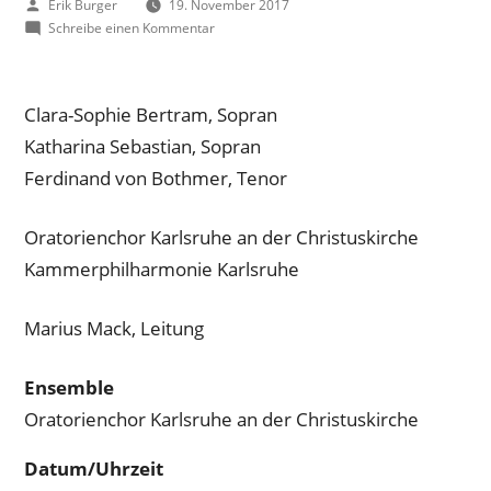
Veröffentlicht
Erik Burger
19. November 2017
von
zu
Schreibe einen Kommentar
Felix
Mendelssohn
Bartholdy
Clara-Sophie Bertram, Sopran
“Lobgesang”
Eine
Katharina Sebastian, Sopran
Symphonie-
Ferdinand von Bothmer, Tenor
Kantate
für
Oratorienchor Karlsruhe an der Christuskirche
Soli,
Chor
Kammerphilharmonie Karlsruhe
und
Orchester
Marius Mack, Leitung
op.
52
Igor
Ensemble
Strawinsky
Oratorienchor Karlsruhe an der Christuskirche
“Psalmensinfonie”
Datum/Uhrzeit