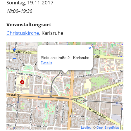
Sonntag, 19.11.2017
18:00–19:30
Veranstaltungsort
Christuskirche
, Karlsruhe
×
+
−
Riefstahlstraße 2 - Karlsruhe
Details
Leaflet
| ©
OpenStreetMap