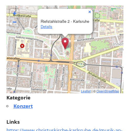
×
+
−
Riefstahlstraße 2 - Karlsruhe
Details
Leaflet
| ©
OpenStreetMap
Kategorie
Konzert
Links
https://www.christuskirche-karlsruhe.de/musik-an-