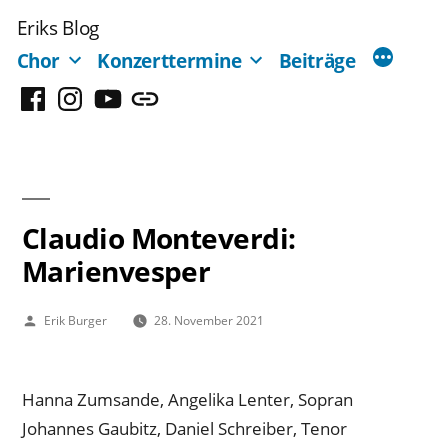
Zum
Eriks Blog
Inhalt
Chor
Konzerttermine
Beiträge
springen
Facebook
Instagram
YouTube
Mastodon
Claudio Monteverdi:
Marienvesper
Veröffentlicht
Erik Burger
28. November 2021
von
Hanna Zumsande, Angelika Lenter, Sopran
Johannes Gaubitz, Daniel Schreiber, Tenor