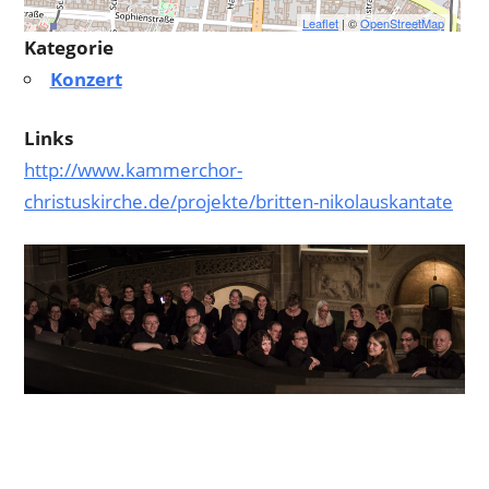
Leaflet
| ©
OpenStreetMap
Kategorie
Konzert
Links
http://www.kammerchor-
christuskirche.de/projekte/britten-nikolauskantate