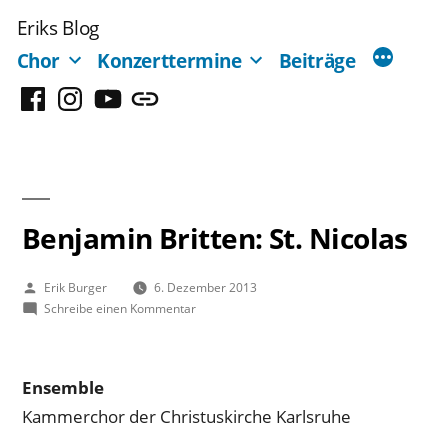
Zum
Eriks Blog
Inhalt
Chor
Konzerttermine
Beiträge
springen
Facebook
Instagram
YouTube
Mastodon
Benjamin Britten: St. Nicolas
Veröffentlicht
Erik Burger
6. Dezember 2013
von
zu
Schreibe einen Kommentar
Benjamin
Britten:
St.
Ensemble
Nicolas
Kammerchor der Christuskirche Karlsruhe